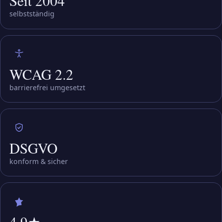
Seit 2004
selbstständig
WCAG 2.2
barrierefrei umgesetzt
DSGVO
konform & sicher
von 5 Sternen
4,9
★