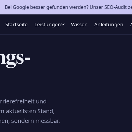
gle besser gefunden werden? Unser SEO-Audit zeigt, woran e
Startseite
Leistungen
Wissen
Anleitungen
ngs-
rierefreiheit und
 aktuellsten Stand,
chen, sondern messbar.