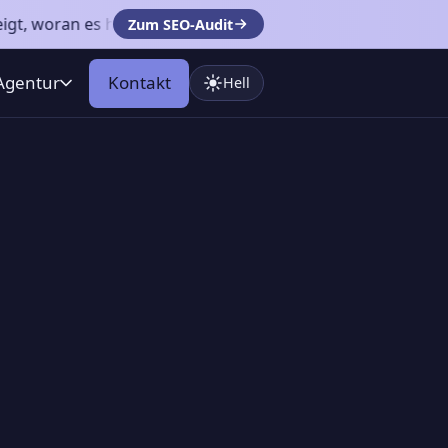
s hakt – konkret und priorisiert.
Zum SEO-Audit
Agentur
Kontakt
Hell